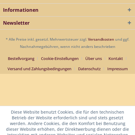
Informationen
Newsletter
* Alle Preise inkl. gesetzl. Mehrwertsteuer zzgl.
Versandkosten
und ggf.
Nachnahmegebühren, wenn nicht anders beschrieben
Bestellvorgang
Cookie-Einstellungen
Über uns
Kontakt
Versand und Zahlungsbedingungen
Datenschutz
Impressum
Diese Website benutzt Cookies, die für den technischen
Betrieb der Website erforderlich sind und stets gesetzt
werden. Andere Cookies, die den Komfort bei Benutzung
dieser Website erhöhen, der Direktwerbung dienen oder die
Interaktion mit anderen Websites und sozialen Netzwerken