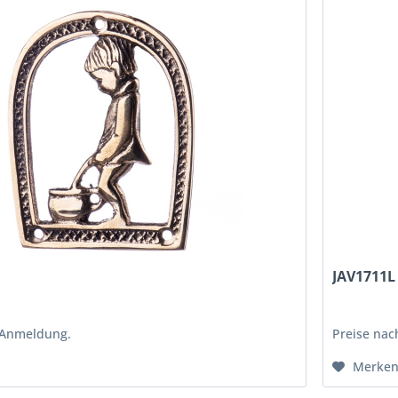
JAV1711L
 Anmeldung.
Preise na
Merke