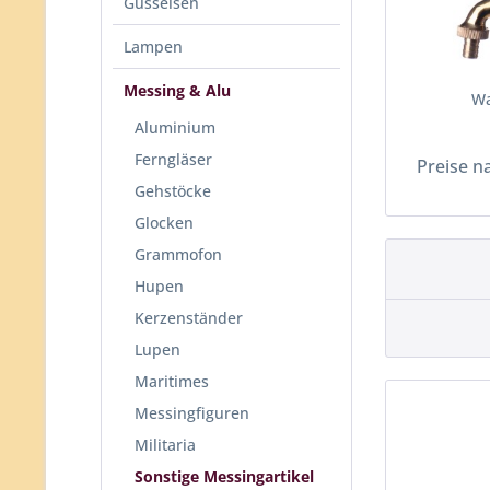
Gusseisen
Lampen
Messing & Alu
Wa
Aluminium
Ferngläser
Preise n
Gehstöcke
Glocken
Grammofon
Hupen
Kerzenständer
Lupen
Maritimes
Messingfiguren
Militaria
Sonstige Messingartikel