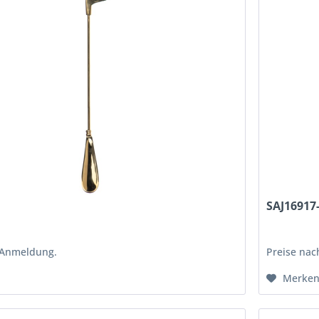
SAJ16917
 Anmeldung.
Preise na
Merke