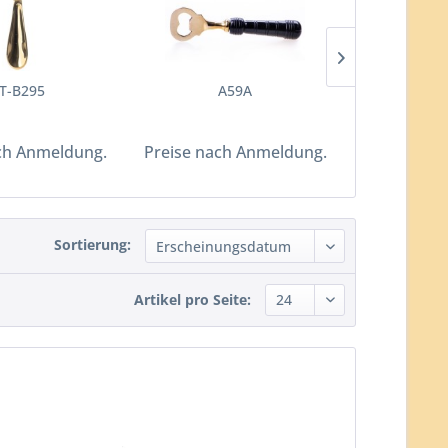
T-B295
A59A
A
ch Anmeldung.
Preise nach Anmeldung.
Preise nac
Sortierung:
Artikel pro Seite: