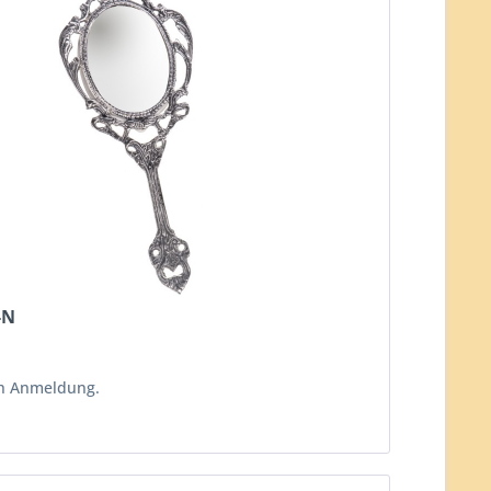
-N
ch Anmeldung.
n