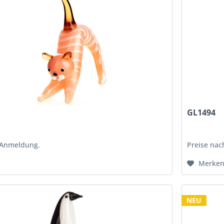
GL1494
 Anmeldung.
Preise na
Merke
NEU