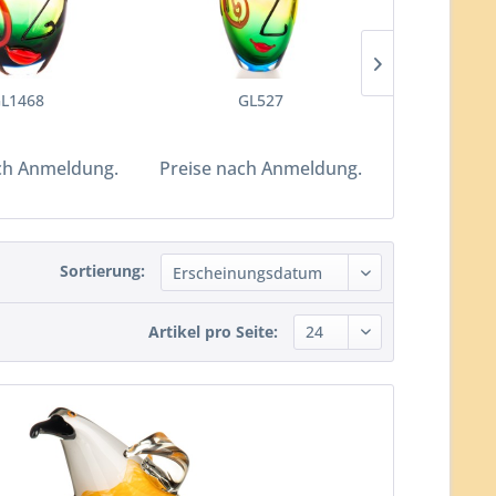
L1468
GL527
V
ch Anmeldung.
Preise nach Anmeldung.
Preise nac
Sortierung:
Artikel pro Seite: