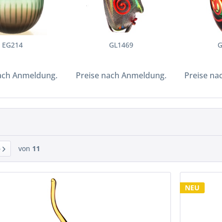
EG214
GL1469
G
ach Anmeldung.
Preise nach Anmeldung.
Preise na
von
11
NEU