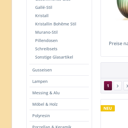
Gallé-Stil
Kristall
Kristallin Bohême Stil
Murano-Stil
Pillendosen
Preise n
Schreibsets
Sonstige Glasartikel
Gusseisen
Lampen
1
Messing & Alu
Möbel & Holz
NEU
Polyresin
Porzellan & Keramik