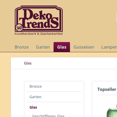
Bronze
Garten
Glas
Gusseisen
Lampe
Glas
Bronze
Topseller
Garten
Glas
Geschliffenes Glas