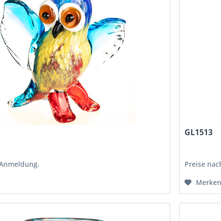
GL1513
 Anmeldung.
Preise na
Merke