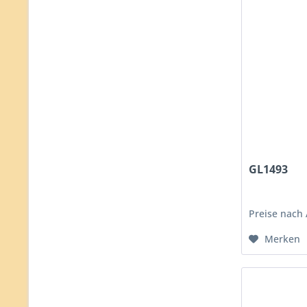
Tierfiguren
Vasen
– unbekannt –
GL1493
Preise nach
Merken