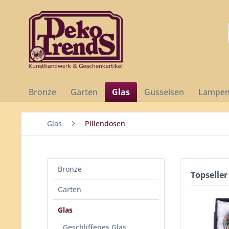
Bronze
Garten
Glas
Gusseisen
Lampe
Glas
Pillendosen
Bronze
Topseller
Garten
Glas
Geschliffenes Glas