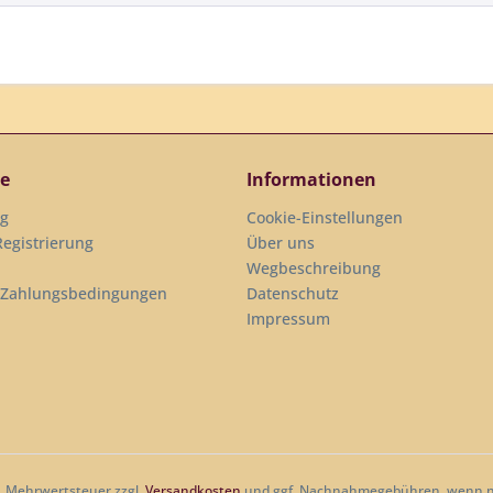
ce
Informationen
ng
Cookie-Einstellungen
egistrierung
Über uns
Wegbeschreibung
 Zahlungsbedingungen
Datenschutz
Impressum
zl. Mehrwertsteuer zzgl.
Versandkosten
und ggf. Nachnahmegebühren, wenn ni