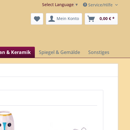
Select Language
▼
Service/Hilfe
Mein Konto
0,00 € *
lan & Keramik
Spiegel & Gemälde
Sonstiges