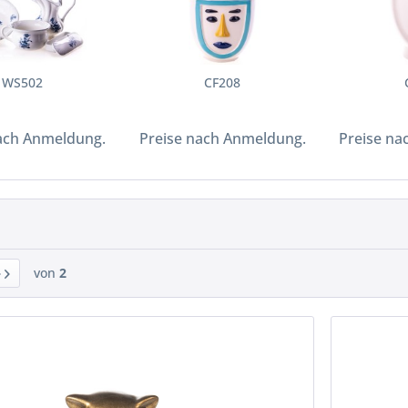
WS502
CF208
ach Anmeldung.
Preise nach Anmeldung.
Preise na
von
2