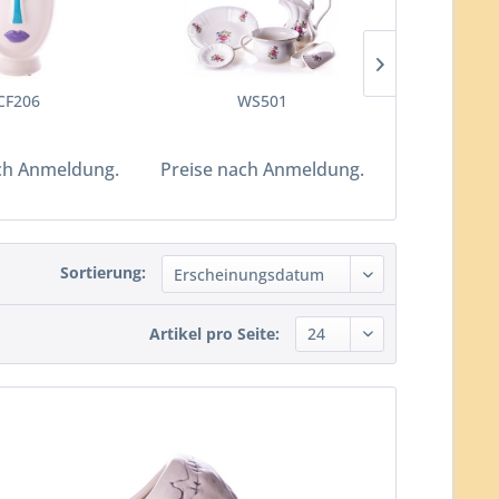
CF206
WS501
WK0
ch Anmeldung.
Preise nach Anmeldung.
Preise nac
Sortierung:
Artikel pro Seite: