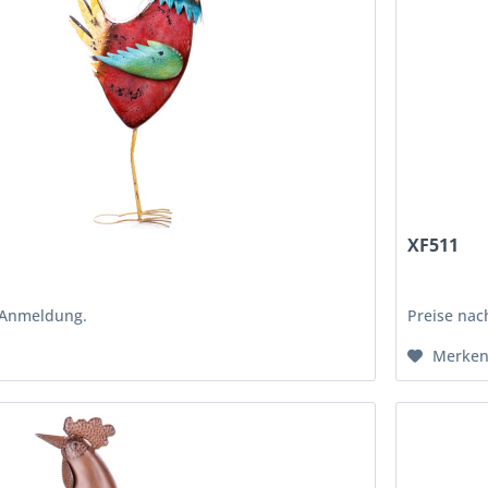
XF511
 Anmeldung.
Preise na
Merke