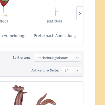
XF509
JUM134HH
JU
ch Anmeldung.
Preise nach Anmeldung.
Preise nac
Sortierung:
Artikel pro Seite: