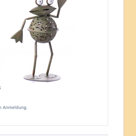
8
ch Anmeldung.
n