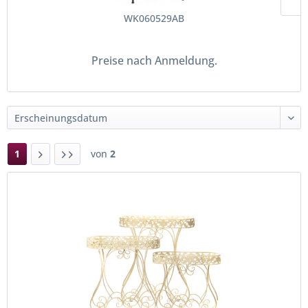
WK060529AB
Preise nach Anmeldung.
1
von
2